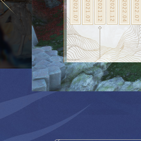
2021.07
2021.12
2021.12
2022.07
2021.07
2022.04