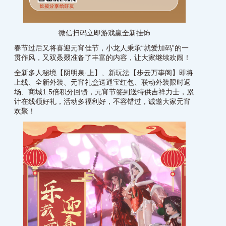
微信扫码立即游戏赢全新挂饰
春节过后又将喜迎元宵佳节，小龙人秉承“就爱加码”的一
贯作风，又双叒叕准备了丰富的内容，让大家继续欢闹！
全新多人秘境【阴明泉·上】、新玩法【步云万事阁】即将
上线、全新外装、元宵礼盒送通宝红包、联动外装限时返
场、商城1.5倍积分回馈，元宵节签到送特供吉祥力士，累
计在线领好礼，活动多福利好，不容错过，诚邀大家元宵
欢聚！