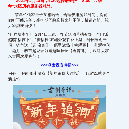
2021年2月18日，5:30起停服维护， 8:00 “共华
年”大区所有服务器对外。
请各位仙家弟子互相转告，合理安排游戏时间，提前
做好下线准备，维护期间给您带来的不便，敬请谅解。祝
大家游戏愉快！
“迎春版本”已于2月4日上线，春节活动重磅登场，全门派
超萌“福萝卜”、“糖福禄”武器外观联袂上架，时长限免开
启，钓鱼送【真·金条】，偃甲战场【荣耀赛】，外观掉落
主题月，春节起登录就送趣味挂饰【吉言牌】，欢迎大家
来古网欢度春节！
>>>点击查看详情<<<
另外，还有H5小游戏【新年追唧大作战】，玩游戏就送全
新挂饰！