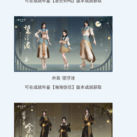
可在成就年鉴【凌云剑鸣】版本成就获取
外装·望浮渚
可在成就年鉴【瀚海惊弦】版本成就获取