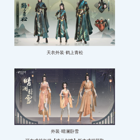
天衣外装·鹤上青松
外装·晴澜卧雪