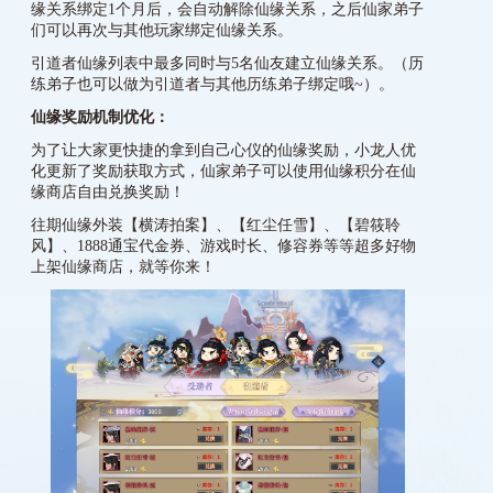
缘关系绑定1个月后，会自动解除仙缘关系，之后仙家弟子
们可以再次与其他玩家绑定仙缘关系。
引道者仙缘列表中最多同时与5名仙友建立仙缘关系。（历
练弟子也可以做为引道者与其他历练弟子绑定哦~）。
仙缘奖励机制优化：
为了让大家更快捷的拿到自己心仪的仙缘奖励，小龙人优
化更新了奖励获取方式，仙家弟子可以使用仙缘积分在仙
缘商店自由兑换奖励！
往期仙缘外装【横涛拍案】、【红尘任雪】、【碧筱聆
风】、1888通宝代金券、游戏时长、修容券等等超多好物
上架仙缘商店，就等你来！