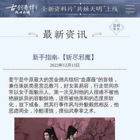
新手指南-【斩尽邪魔】
2022年12月13日
姜宁是中原最大的赏金佣兵组织“血露薇”的首领，
兼任诛妖类悬赏总教习，好女装易容，行走世间亦
常以女子面貌示人。第一次见到他的人很难不被他
艳丽妖异的容貌惊艳，进而被他亲和的态度所软
化，放下戒备。然其行事作风与外貌截然相反，他
思虑周全，冷酷谨慎，擅仙武拳掌之术。