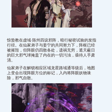
惊蛰教在虚域·陈州四设邪阵，暗行秘密试验的发指
行径。在仙家弟子与姜宁的共同努力下，阵枢已经
被摧毁，但阵眼仍四散各处，遗祸无穷，遮天蔽日
的巨大邪气球掩盖了内在的一切污浊，亟待人手肃
清。
仙家弟子在解锁相应区域龙星路域通等级后，地图
上变会出现阵眼方位的标记，入内将阵眼妖物诛
除，邪气自散。