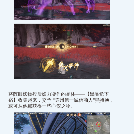
将阵眼妖物殁后妖力凝作的晶体——【黑晶危下
宿】收集起来，交予 “陈州第一诚信商人”熊换换，
或可从他那获得一些心仪之物。