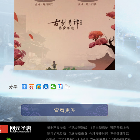
分享:
抵制不良游戏
拒绝盗版游戏
注意自我保护
谨防受骗上当
适度游戏益脑
沉迷游戏伤身
合理安排时间
享受健康生活
备案号：京ICP备10014416号-5
京公网安备11010502035187号