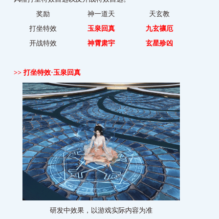
奖励
神一道天
天玄教
打坐特效
玉泉回真
九玄禳厄
开战特效
神霄肃宇
玄星殄凶
>>
打坐特效·玉泉回真
研发中效果，以游戏实际内容为准