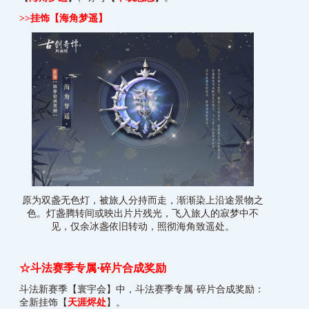
>>
挂饰【海角梦遥】
原为双盏无色灯，被旅人分持而走，渐渐染上沿途景物之
色。灯盏腾转间或映出片片残光，飞入旅人的寂梦中不
见，仅余冰盏依旧转动，照彻海角致遥处。
☆斗法赛季专属·碎片合成奖励
斗法新赛季【寰宇会】中，斗法赛季专属·碎片合成奖励：
全新挂饰【
天涯烬处
】。