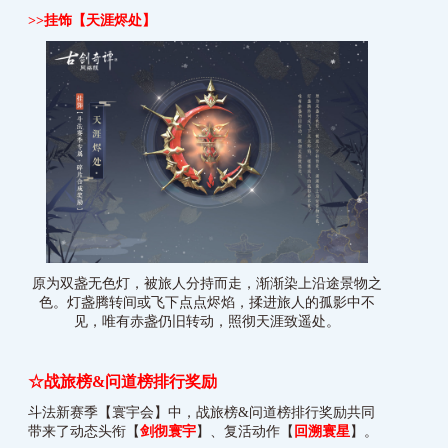
>>
挂饰【天涯烬处】
原为双盏无色灯，被旅人分持而走，渐渐染上沿途景物之
色。灯盏腾转间或飞下点点烬焰，揉进旅人的孤影中不
见，唯有赤盏仍旧转动，照彻天涯致遥处。
☆战旅榜&问道榜排行奖励
斗法新赛季【寰宇会】中，战旅榜&问道榜排行奖励共同
带来了动态头衔【
剑彻寰宇
】、复活动作【
回溯寰星
】。