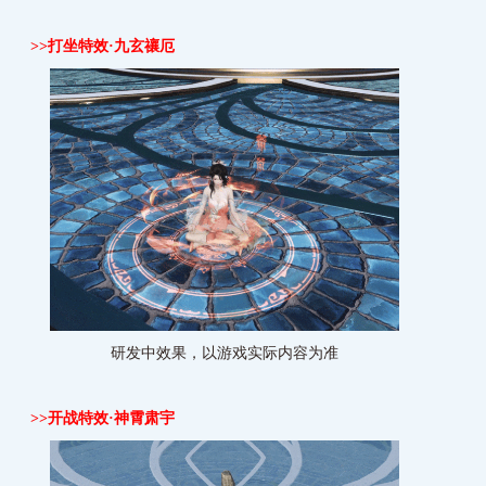
>>
打坐特效·九玄禳厄
研发中效果，以游戏实际内容为准
>>
开战特效·神霄肃宇