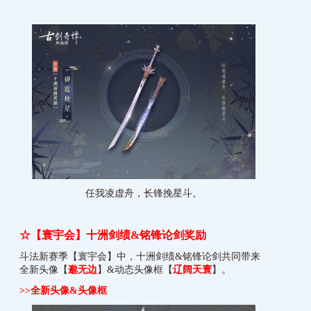
任我凌虚舟，长锋挽星斗。
☆
【寰宇会】
十洲剑绩&铭锋论剑奖励
斗法新赛季【寰宇会】中，十洲剑绩&铭锋论剑共同带来
全新头像【
邈无边
】&动态头像框【
辽阔天寰
】。
>>
全新头像&头像框