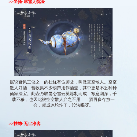
>>
坐骑·
寒雪无忧壶
据说斩风三侠之一的杜忧有位师父，叫做空空散人。空空
散人好酒，曾收集不少葫芦用作酒壶，其中更是不乏种种
仙家法宝。此壶乃取昆仑雪云英炼制而成，寒意幽深，千
载不移，也因此被空空散人弃之不用——酒再多存放一
会，就成冰坨坨了，没法喝呀。
>>
挂饰·无尘净客