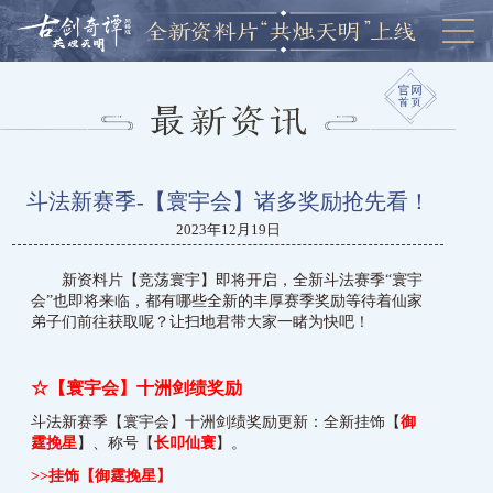
斗法新赛季-【寰宇会】诸多奖励抢先看！
2023年12月19日
新资料片【竞荡寰宇】即将开启，全新斗法赛季“寰宇
会”也即将来临，都有哪些全新的丰厚赛季奖励等待着仙家
弟子们前往获取呢？让扫地君带大家一睹为快吧！
☆【寰宇会】
十洲剑绩奖励
斗法新赛季【寰宇会】十洲剑绩奖励更新：全新挂饰【
御
霆挽星
】、称号【
长叩仙寰
】。
>>挂饰【御霆挽星】