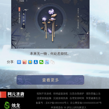
本来无一物，何处惹烦忧。
分享:
抵制不良游戏
拒绝盗版游戏
注意自我保护
谨防受骗上当
适度游戏益脑
沉迷游戏伤身
合理安排时间
享受健康生活
备案号：京ICP备10014416号-5
京公网安备11010502035187号
本游戏适合 16 岁以上的玩家进入