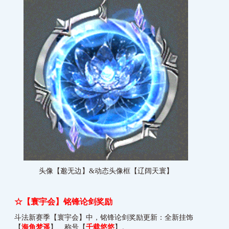
头像【邈无边】&动态头像框【辽阔天寰】
☆【寰宇会】铭锋论剑奖励
斗法新赛季【寰宇会】中，铭锋论剑奖励更新：全新挂饰
【
海角梦遥
】、称号【
千载悠悠
】。