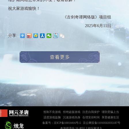
祝大家游戏愉快！
《古剑奇谭网络版》项目组
2025年6月11日
分享:
抵制不良游戏
拒绝盗版游戏
注意自我保护
谨防受骗上当
适度游戏益脑
沉迷游戏伤身
合理安排时间
享受健康生活
备案号：京ICP备10014416号-5
京公网安备11010502035187号
本游戏适合 16 岁以上的玩家进入