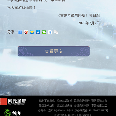
祝大家游戏愉快！
《古剑奇谭网络版》项目组
2025年7月2日
分享:
抵制不良游戏
拒绝盗版游戏
注意自我保护
谨防受骗上当
适度游戏益脑
沉迷游戏伤身
合理安排时间
享受健康生活
备案号：京ICP备10014416号-5
京公网安备11010502035187号
本游戏适合 16 岁以上的玩家进入