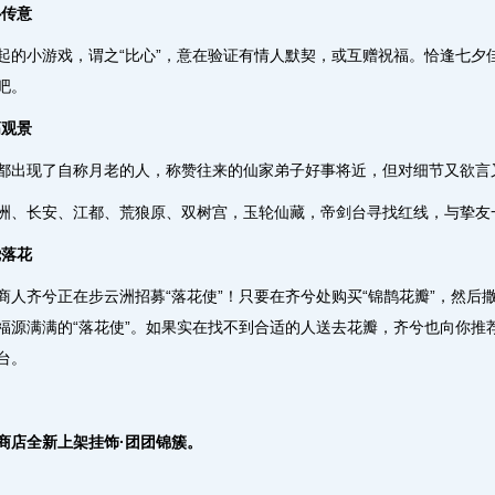
心传意
起的小游戏，谓之“比心”，意在验证有情人默契，或互赠祝福。恰逢七夕
吧。
高观景
都出现了自称月老的人，称赞往来的仙家弟子好事将近，但对细节又欲言
洲、长安、江都、荒狼原、双树宫，玉轮仙藏，帝剑台寻找红线，与挚友
绕落花
商人齐兮正在步云洲招募“落花使”！只要在齐兮处购买“锦鹊花瓣”，然
福源满满的“落花使”。如果实在找不到合适的人送去花瓣，齐兮也向你推
台。
商店全新上架挂饰·团团锦簇。