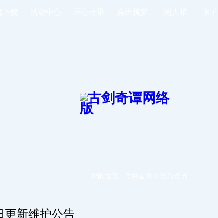
戏下载
活动中心
匠心传承
音绘筑梦
同人馆
客
您的位置：
官网首页
>
最新资讯
日更新维护公告