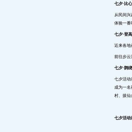
七夕·比
从民间兴
体验一番
七夕·登
近来各地
前往步云
七夕·鹊
七夕活动
成为一名
村、拔仙
七夕活动