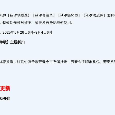
礼包【秋夕览盈翠】【秋夕弄清兰】【秋夕舞轻霞】【秋夕拂流晖】限时
，特效动作可对好友、师徒及自身助战使使用。
2025年8月28日6时~9月4日6时
弦争歌】主题折扣
优惠放送，往期心弦争歌芳春令主布偶挂饰、芳春令主印象礼包、芳春八卿留影
更新
活动开启