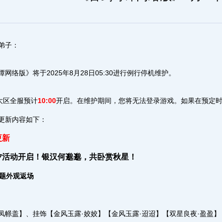
弟子：
网络版》将于2025年8月28日05:30进行例行停机维护。
”大区全服预计
10:00
开启。在维护期间，您将无法登录游戏。如果在预定
更新内容如下：
更新
夕活动开启！银汉何邈邈，共卧赏秋星！
主题外观返场
凤幜盖】、挂饰【金风玉露·姣姣】【金风玉露·迢迢】【双星良夜·盈盈】