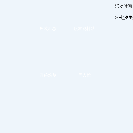
活动时间：
>>七夕
外装汇总
版本资料站
音绘筑梦
同人馆