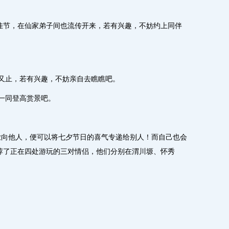
佳节，在仙家弟子间也流传开来，若有兴趣，不妨约上同伴
又止，若有兴趣，不妨亲自去瞧瞧吧。
一同登高赏景吧。
后撒向他人，便可以将七夕节日的喜气专递给别人！而自己也会
荐了正在四处游玩的三对情侣，他们分别在渭川塬、怀秀