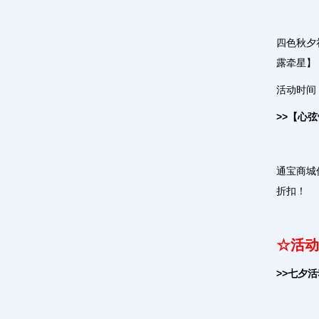
四色秋夕
露牵星】
活动时间：
>>【心
通宝商城
折扣！
☆活动
>>七夕