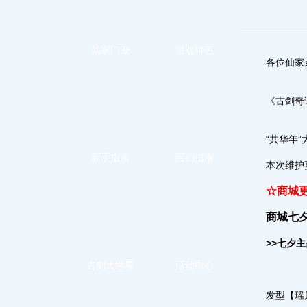
仙家门派
游戏特色
各位仙家
《古剑奇谭
“共华年
新手指南
回归指南
本次维护
☆商城
商城七
>>七夕
古剑大世界
活动中心
发型【瑶