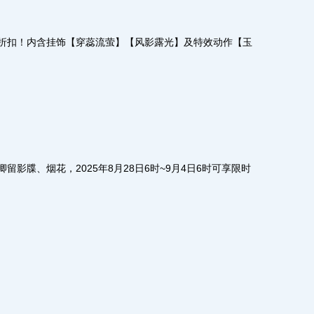
折扣！内含挂饰【穿蕊流萤】【风影露光】及特效动作【玉
牒、烟花，2025年8月28日6时~9月4日6时可享限时